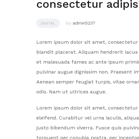
consectetur adipisc
by
admin5237
DIGITAL
Lorem ipsum dolor sit amet, consectetur a
blandit placerat. Aliquam hendrerit lac
et malesuada fames ac ante ipsum primis 
pulvinar augue dignissim non. Praesent i
Aenean semper feugiat turpis, vitae orna
odio. Nam ut ultrices augue.
Lorem ipsum dolor sit amet, consectetur a
eleifend. Curabitur vel urna iaculis, ali
justo bibendum viverra. Fusce quis pulvina
torquent per conubia nostra, per incepto