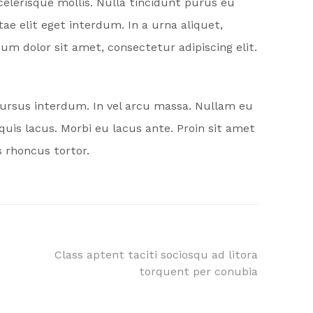
elerisque mollis. Nulla tincidunt purus eu
e elit eget interdum. In a urna aliquet,
sum dolor sit amet, consectetur adipiscing elit.
cursus interdum. In vel arcu massa. Nullam eu
uis lacus. Morbi eu lacus ante. Proin sit amet
 rhoncus tortor.
Class aptent taciti sociosqu ad litora
torquent per conubia