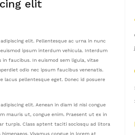
ing elit
dipiscing elit. Pellentesque ac urna in nunc
us euismod ipsum interdum vehicula. Interdum
in faucibus. In euismod sem ligula, vitae
mperdiet odio nec ipsum faucibus venenatis.
re lacus pellentesque eget. Donec id posuere
dipiscing elit. Aenean in diam id nisi congue
quam mauris ut, congue enim. Praesent ut ex in
r turpis. Class aptent taciti sociosqu ad litora
s himenaeos. Vivamus congue in lorem at