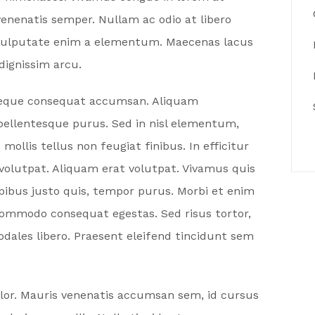
enenatis semper. Nullam ac odio at libero
a vulputate enim a elementum. Maecenas lacus
 dignissim arcu.
s neque consequat accumsan. Aliquam
 pellentesque purus. Sed in nisl elementum,
ollis tellus non feugiat finibus. In efficitur
volutpat. Aliquam erat volutpat. Vivamus quis
pibus justo quis, tempor purus. Morbi et enim
 commodo consequat egestas. Sed risus tortor,
sodales libero. Praesent eleifend tincidunt sem
olor. Mauris venenatis accumsan sem, id cursus